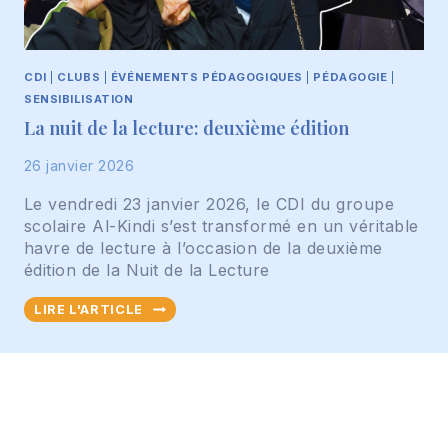
A
L
-
CDI
|
CLUBS
|
ÉVÉNEMENTS PÉDAGOGIQUES
|
PÉDAGOGIE
|
K
SENSIBILISATION
I
La nuit de la lecture: deuxième édition
N
D
26 janvier 2026
I
Le vendredi 23 janvier 2026, le CDI du groupe
scolaire Al-Kindi s’est transformé en un véritable
havre de lecture à l’occasion de la deuxième
édition de la Nuit de la Lecture
L
LIRE L'ARTICLE
A
N
U
I
T
D