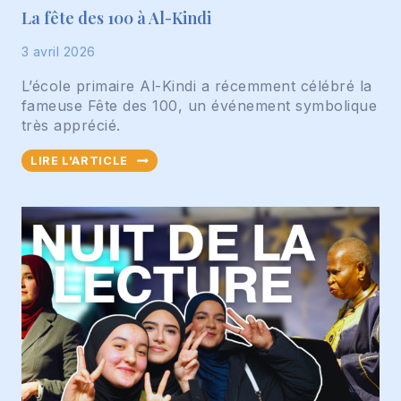
La fête des 100 à Al-Kindi
E
2
3 avril 2026
0
2
L’école primaire Al-Kindi a récemment célébré la
6
fameuse Fête des 100, un événement symbolique
-
très apprécié.
2
0
L
LIRE L'ARTICLE
2
A
7
F
Ê
T
E
D
E
S
1
0
0
À