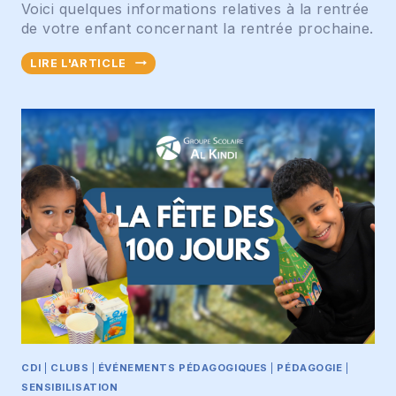
Voici quelques informations relatives à la rentrée
de votre enfant concernant la rentrée prochaine.
I
LIRE L'ARTICLE
N
F
O
R
M
A
T
I
O
N
S
R
E
N
T
CDI
|
CLUBS
|
ÉVÉNEMENTS PÉDAGOGIQUES
|
PÉDAGOGIE
|
R
SENSIBILISATION
É