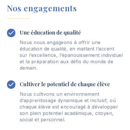
E
Nos engagements
L
A
L
E
Une éducation de qualité
C
Nous nous engageons à offrir une
T
éducation de qualité, en mettant l’accent
U
sur l’excellence, l’épanouissement individuel
R
et la préparation aux défis du monde de
E
demain.
:
D
E
Cultiver le potentiel de chaque élève
U
X
Nous cultivons un environnement
I
d’apprentissage dynamique et inclusif, où
È
chaque élève est encouragé à développer
M
son plein potentiel académique, citoyen,
E
social et personnel.
É