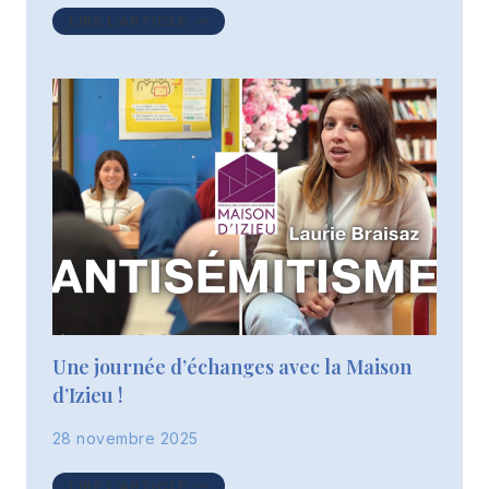
EXPOSITION
LIRE L'ARTICLE
:
LES
4E
B
RETRACENT
L’HISTOIRE
DE
L’ESCLAVAGE
Une journée d’échanges avec la Maison
d’Izieu !
28 novembre 2025
UNE
LIRE L'ARTICLE