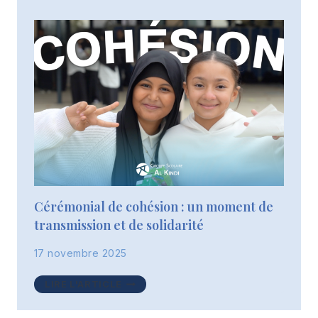
GOURMANDE
À
LA
CITÉ
DU
CHOCOLAT
VALRHONA
!
Cérémonial de cohésion : un moment de
transmission et de solidarité
17 novembre 2025
CÉRÉMONIAL
LIRE L'ARTICLE
DE
COHÉSION