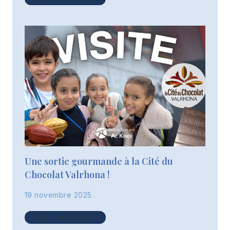
JOURNÉE
D’ÉCHANGES
AVEC
LA
MAISON
D’IZIEU
!
Une sortie gourmande à la Cité du
Chocolat Valrhona !
19 novembre 2025
UNE
LIRE L'ARTICLE
SORTIE