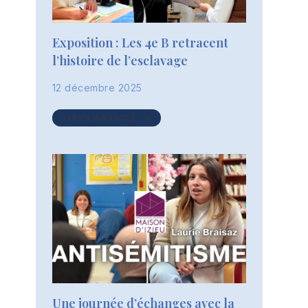
Exposition : Les 4e B retracent
l’histoire de l’esclavage
12 décembre 2025
EXPOSITION
LIRE L'ARTICLE
:
LES
4E
B
RETRACENT
L’HISTOIRE
DE
L’ESCLAVAGE
Une journée d’échanges avec la