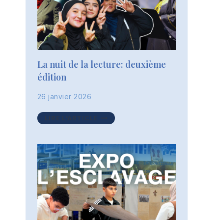
La nuit de la lecture: deuxième
édition
26 janvier 2026
LA
LIRE L'ARTICLE
NUIT
DE
LA
LECTURE:
DEUXIÈME
ÉDITION