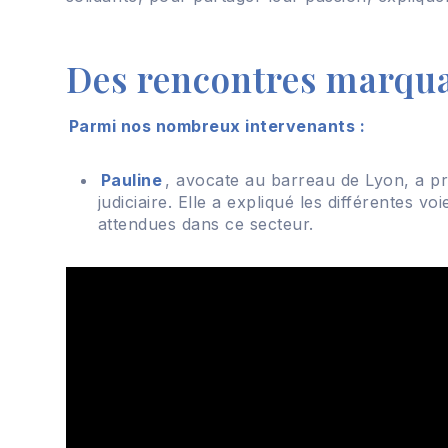
Des rencontres marqu
Parmi nos nombreux intervenants :
Pauline
, avocate au barreau de Lyon, a pr
judiciaire. Elle a expliqué les différentes vo
attendues dans ce secteur.