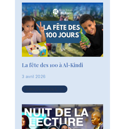
2027
La fête des 100 à Al-Kindi
3 avril 2026
LA
LIRE L'ARTICLE
FÊTE
DES
100
À
AL-
KINDI