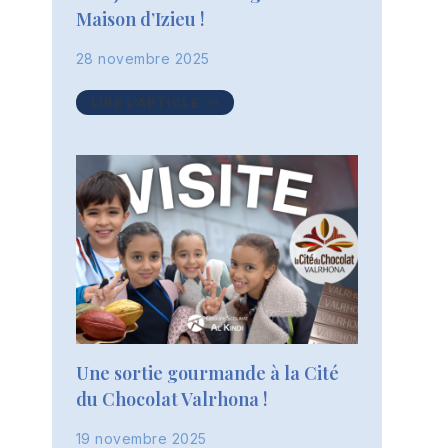
Maison d’Izieu !
28 novembre 2025
UNE
LIRE L'ARTICLE
JOURNÉE
D’ÉCHANGES
AVEC
LA
MAISON
D’IZIEU
!
Une sortie gourmande à la Cité
du Chocolat Valrhona !
19 novembre 2025